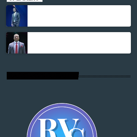
Jonel M Elusme
Parnel Elusme
RADIO VOIX DU SALUT