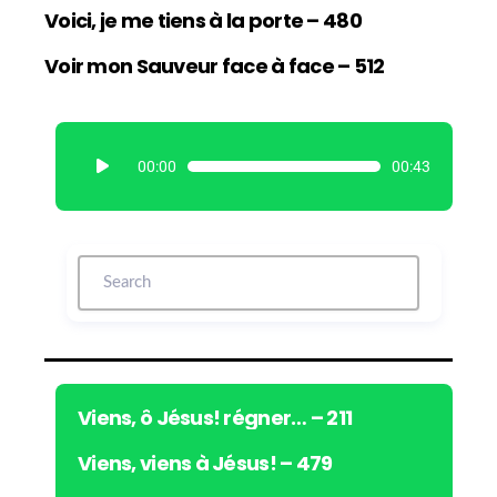
Voici, je me tiens à la porte – 480
Voir mon Sauveur face à face – 512
L
00:00
00:43
e
c
t
e
u
r
a
u
d
i
Viens, ô Jésus! régner… – 211
o
Viens, viens à Jésus! – 479