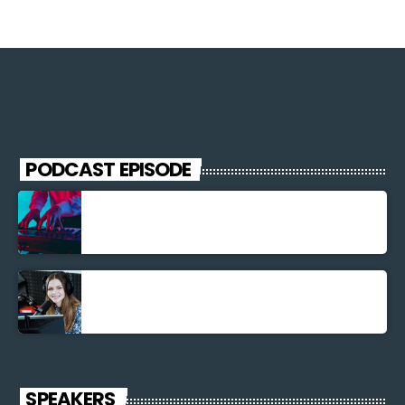
PODCAST EPISODE
Découverte Musicale
La santé et la Bible
SPEAKERS