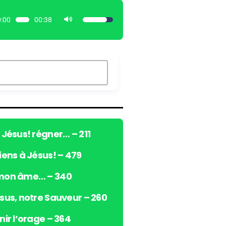
:00
00:38
U
t
i
l
i
s
e
z
l
e
ô Jésus! régner… – 211
s
viens à Jésus! – 479
f
l
 mon âme… – 340
è
c
ésus, notre Sauveur – 260
h
e
nir l’orage – 364