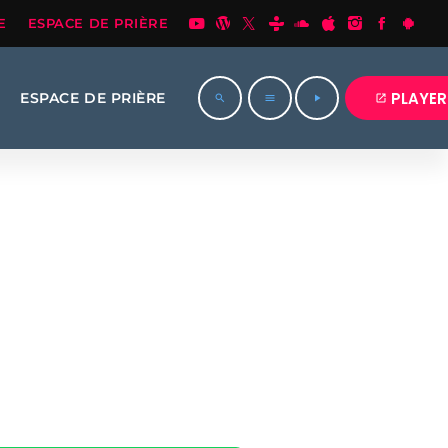
E
ESPACE DE PRIÈRE
PLAYER
ESPACE DE PRIÈRE
open_in_new
search
menu
play_arrow
224