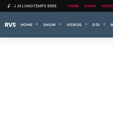
J AI LONGTEMPS ERRE
music_note
HOME
SHOW
VIDE
RVS
HOME
SHOW
VIDEOS
DJS
Tel que je s