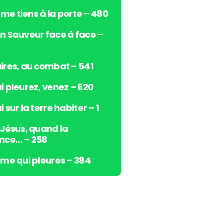
s
e me tiens à la porte – 480
h
a
n Sauveur face à face –
u
t
/
ires, au combat – 541
b
i pleurez, venez – 620
a
s
 sur la terre habiter – 1
p
o
 Jésus, quand la
u
nce… – 258
r
a
âme qui pleures – 384
u
g
m
e
n