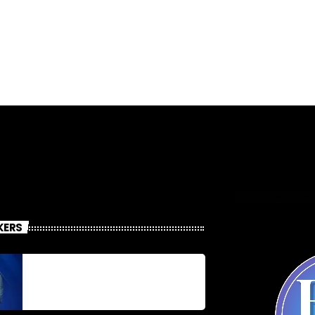
RADIO VOIX DU
KERS
Jonel M Elusme