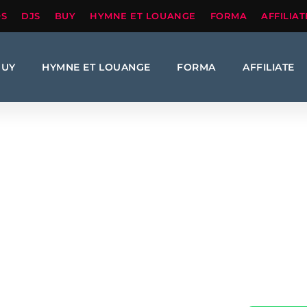
OS
DJS
BUY
HYMNE ET LOUANGE
FORMA
AFFILIAT
BUY
HYMNE ET LOUANGE
FORMA
AFFILIATE
uis sans rien à moi – 