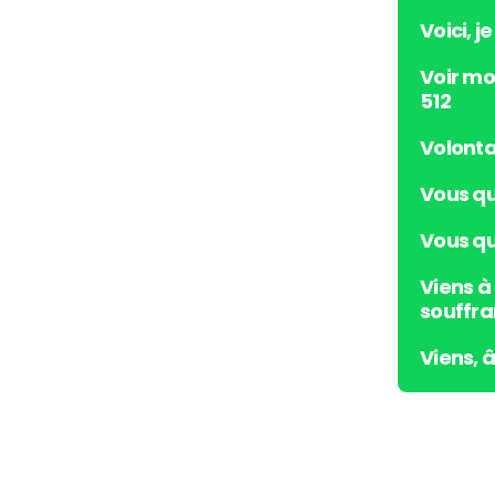
Voici, j
Voir mo
512
Volonta
Vous qu
Vous qui
Viens à
souffra
Viens, 