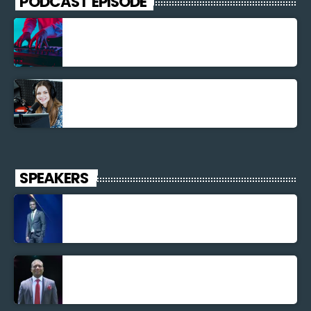
PODCAST EPISODE
Découverte Musicale
La santé et la Bible
SPEAKERS
Jonel M Elusme
Parnel Elusme