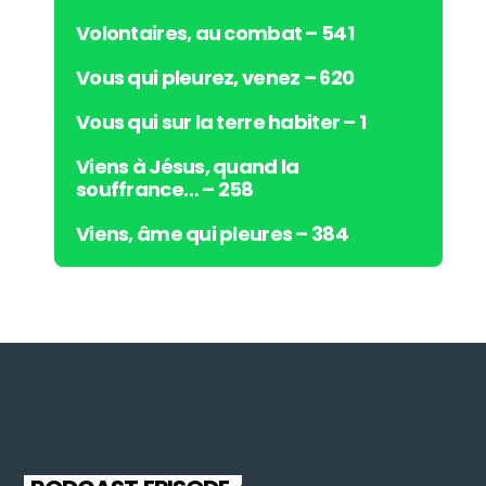
Volontaires, au combat – 541
Vous qui pleurez, venez – 620
Vous qui sur la terre habiter – 1
Viens à Jésus, quand la
souffrance… – 258
Viens, âme qui pleures – 384