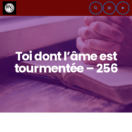
search
menu
play_arrow
Toi dont l’âme est
tourmentée – 256