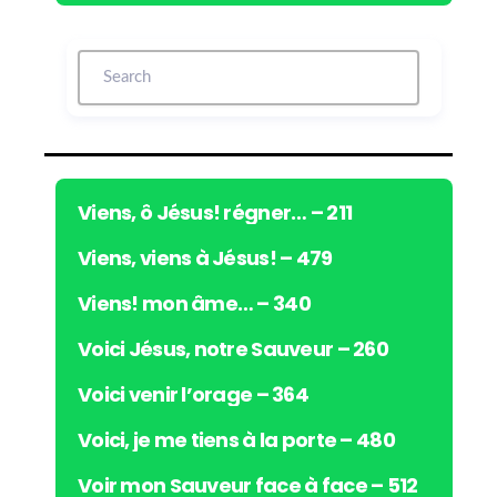
c
t
e
u
r
a
u
d
i
Viens, ô Jésus! régner… – 211
o
Viens, viens à Jésus! – 479
Viens! mon âme… – 340
Voici Jésus, notre Sauveur – 260
Voici venir l’orage – 364
Voici, je me tiens à la porte – 480
Voir mon Sauveur face à face – 512