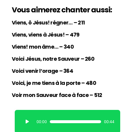
Vous aimerez chanter aussi:
Viens, ô Jésus! régner… – 211
Viens, viens à Jésus! – 479
Viens! mon âme… – 340
Voici Jésus, notre Sauveur – 260
Voici venir l’orage – 364
Voici, je me tiens à la porte – 480
Voir mon Sauveur face à face – 512
L
00:00
00:44
e