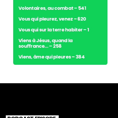
Volontaires, au combat – 541
Vous qui pleurez, venez – 620
Vous qui sur la terre habiter – 1
Viens à Jésus, quand la
souffrance… – 258
Viens, âme qui pleures – 384