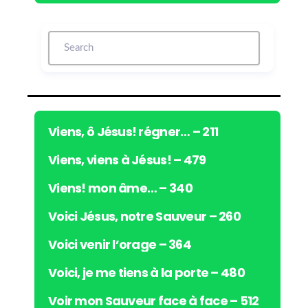
c
t
e
u
r
a
u
d
i
Viens, ô Jésus! régner… – 211
o
Viens, viens à Jésus! – 479
Viens! mon âme… – 340
Voici Jésus, notre Sauveur – 260
Voici venir l’orage – 364
Voici, je me tiens à la porte – 480
Voir mon Sauveur face à face – 512