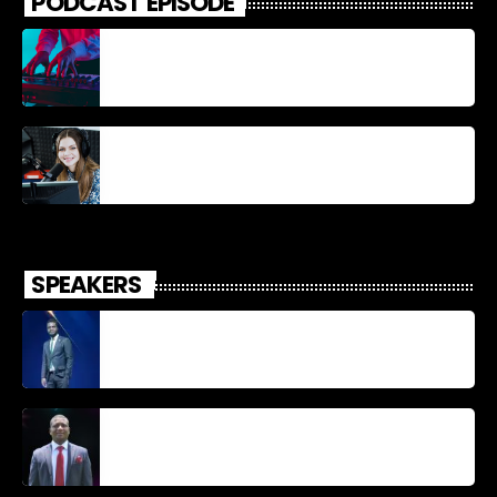
PODCAST EPISODE
Découverte Musicale
La santé et la Bible
SPEAKERS
Jonel M Elusme
Parnel Elusme