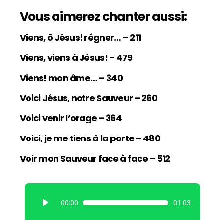
Vous aimerez chanter aussi:
Viens, ô Jésus! régner… – 211
Viens, viens à Jésus! – 479
Viens! mon âme… – 340
Voici Jésus, notre Sauveur – 260
Voici venir l’orage – 364
Voici, je me tiens à la porte – 480
Voir mon Sauveur face à face – 512
L
00:00
01:03
e