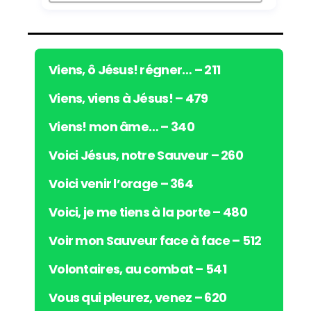
r
a
u
d
i
Viens, ô Jésus! régner… – 211
o
Viens, viens à Jésus! – 479
Viens! mon âme… – 340
Voici Jésus, notre Sauveur – 260
Voici venir l’orage – 364
Voici, je me tiens à la porte – 480
Voir mon Sauveur face à face – 512
Volontaires, au combat – 541
Vous qui pleurez, venez – 620