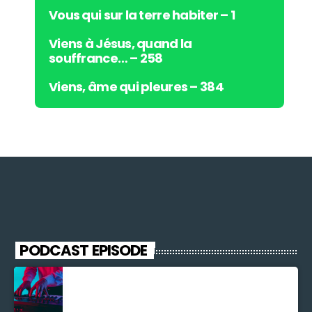
Vous qui sur la terre habiter – 1
Viens à Jésus, quand la
souffrance… – 258
Viens, âme qui pleures – 384
PODCAST EPISODE
Découverte Musicale