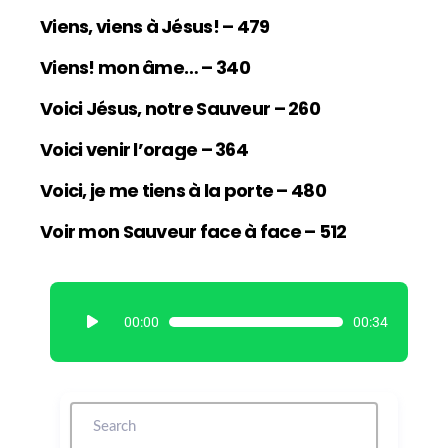
Viens, viens à Jésus! – 479
Viens! mon âme… – 340
Voici Jésus, notre Sauveur – 260
Voici venir l’orage – 364
Voici, je me tiens à la porte – 480
Voir mon Sauveur face à face – 512
L
00:00
00:34
e
c
t
e
u