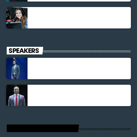
La santé et la Bible
SPEAKERS
Jonel M Elusme
Parnel Elusme
RADIO VOIX DU SALUT