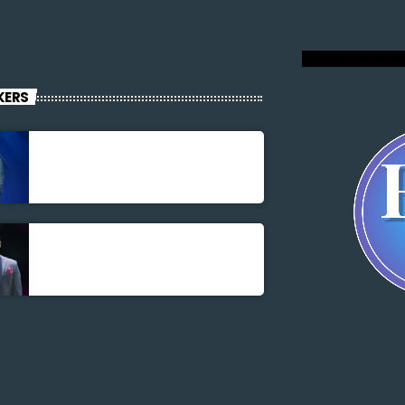
RADIO VOIX DU
KERS
Jonel M Elusme
Parnel Elusme