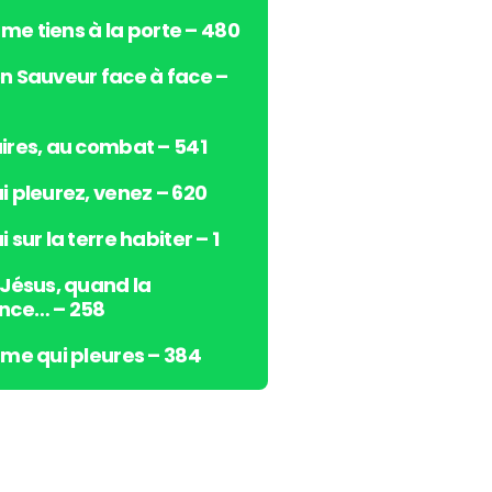
s
e me tiens à la porte – 480
h
a
n Sauveur face à face –
u
t
/
ires, au combat – 541
b
i pleurez, venez – 620
a
s
 sur la terre habiter – 1
p
o
 Jésus, quand la
u
nce… – 258
r
a
âme qui pleures – 384
u
g
m
e
n