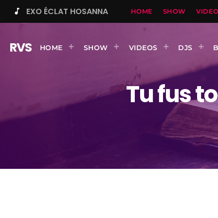
EXO ÉCLAT HOSANNA
music_note
HOME
SHOW
VIDE
RVS
HOME
SHOW
VIDEOS
DJS
Tu fus t