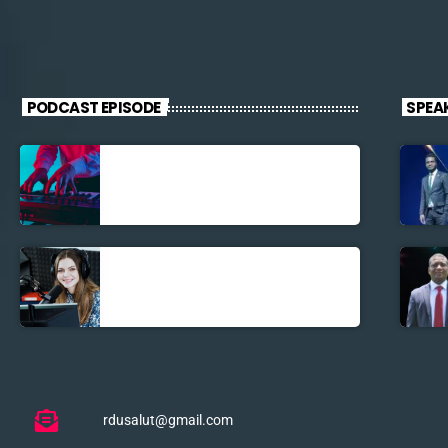
PODCAST EPISODE
SPEA
Découverte
Musicale
La santé et la
Bible
rdusalut@gmail.com