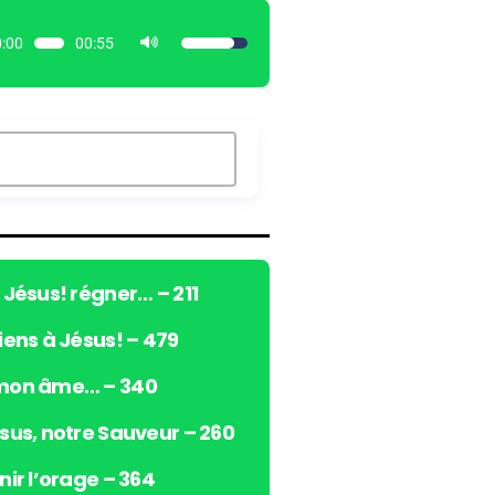
:00
00:55
U
t
i
l
i
s
e
z
l
e
ô Jésus! régner… – 211
s
viens à Jésus! – 479
f
l
 mon âme… – 340
è
c
ésus, notre Sauveur – 260
h
e
nir l’orage – 364