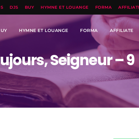
OS
DJS
BUY
HYMNE ET LOUANGE
FORMA
AFFILIAT
BUY
HYMNE ET LOUANGE
FORMA
AFFILIATE
oujours, Seigneur – 9