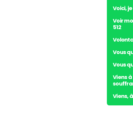
Voici, j
Voir mo
512
Volonta
Vous qu
Vous qui
Viens à
souffra
Viens, 