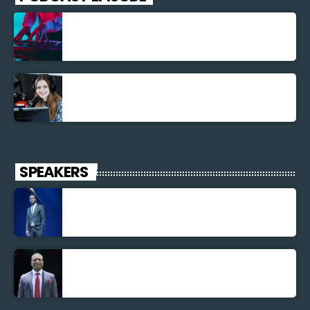
Découverte Musicale
La santé et la Bible
SPEAKERS
Jonel M Elusme
Parnel Elusme