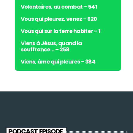
Volontaires, au combat – 541
Vous qui pleurez, venez – 620
Vous qui sur la terre habiter – 1
Viens à Jésus, quand la
souffrance… – 258
Viens, âme qui pleures – 384
PODCAST EPISODE