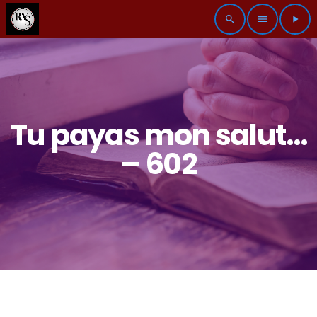
search
menu
play_arrow
Tu payas mon salut…
– 602