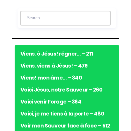
t
e
u
r
a
u
d
i
Viens, ô Jésus! régner… – 211
o
Viens, viens à Jésus! – 479
Viens! mon âme… – 340
Voici Jésus, notre Sauveur – 260
Voici venir l’orage – 364
Voici, je me tiens à la porte – 480
Voir mon Sauveur face à face – 512