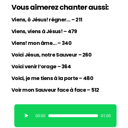
Vous aimerez chanter aussi:
Viens, ô Jésus! régner… – 211
Viens, viens à Jésus! – 479
Viens! mon âme… – 340
Voici Jésus, notre Sauveur – 260
Voici venir l’orage – 364
Voici, je me tiens à la porte – 480
Voir mon Sauveur face à face – 512
L
00:00
01:00
e
c